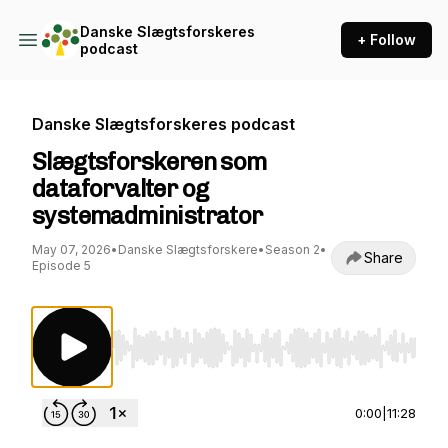
Danske Slægtsforskeres
+ Follow
podcast
Danske Slægtsforskeres podcast
Slægtsforskeren som
dataforvalter og
systemadministrator
May 07, 2026
•
Danske Slægtsforskere
•
Season 2
•
Share
Episode 5
Use Left/Right to seek, Home/End to jump to st
0:00
|
11:28