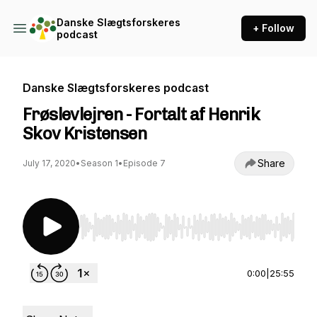
Danske Slægtsforskeres
+ Follow
podcast
Danske Slægtsforskeres podcast
Frøslevlejren - Fortalt af Henrik
Skov Kristensen
Share
July 17, 2020
•
Season 1
•
Episode 7
Use Left/Right to seek, Home/End to jump to st
0:00
|
25:55