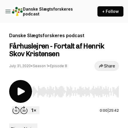
Danske Slægtsforskeres
+ Follow
podcast
Danske Slægtsforskeres podcast
Fårhuslejren - Fortalt af Henrik
Skov Kristensen
Share
July 31, 2020
•
Season 1
•
Episode 8
Use Left/Right to seek, Home/End to jump to st
0:00
|
25:42